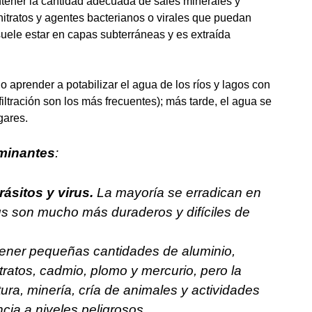
ntener la cantidad adecuada de sales minerales y
itratos y agentes bacterianos o virales que puedan
suele estar en capas subterráneas y es extraída
 aprender a potabilizar el agua de los ríos y lagos con
iltración son los más frecuentes); más tarde, el agua se
gares.
minantes
:
ásitos y virus.
La mayoría se erradican en
rus son mucho más duraderos y difíciles de
ener pequeñas cantidades de aluminio,
itratos, cadmio, plomo y mercurio, pero la
ura, minería, cría de animales y actividades
ia a niveles peligrosos.