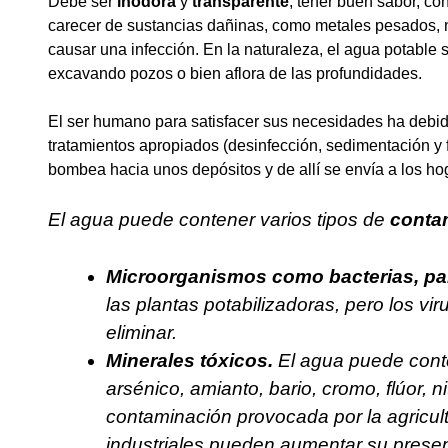
Debe ser
inodora
y
transparente
, tener buen sabor, co
carecer de sustancias dañinas, como metales pesados, n
causar una infección. En la naturaleza, el agua potable 
excavando pozos o bien aflora de las profundidades.
El ser humano para satisfacer sus necesidades ha debido
tratamientos apropiados (desinfección, sedimentación y f
bombea hacia unos depósitos y de allí se envía a los ho
El agua puede contener varios tipos de
conta
Microorganismos como bacterias, par
las plantas potabilizadoras, pero los vi
eliminar.
Minerales tóxicos.
El agua puede cont
arsénico, amianto, bario, cromo, flúor, n
contaminación provocada por la agricult
industriales pueden aumentar su presenc