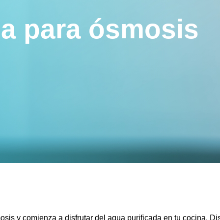
na para ósmosis
sis y comienza a disfrutar del agua purificada en tu cocina. D