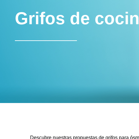
Grifos de coci
Descubre nuestras propuestas de grifos para ósmo