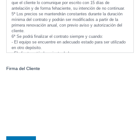
que el cliente lo comunique por escrito con 15 días de
antelación y de forma fehaciente, su intención de no continuar.
5ª Los precios se mantendrán constantes durante la duración
mínima del contrato y podrán ser modificados a partir de la
primera renovación anual, con previo aviso y autorización del
cliente.
6ª Se podrá finalizar el contrato siempre y cuando:
- El equipo se encuentre en adecuado estado para ser utilizado
en otro depósito.
- El cliente esté al corriente de los pagos.
- El cliente devuelva el equipo así como cualquier elemento
cedido en uso propiedad de Grupo Idris 1975 S.L. En caso de
Firma del Cliente
pérdida o de uso negligente del equipo cedido por Grupo Idris
1975 S.L. el cliente abonará un valor de reposición de
490€ + I.V.A.
- En caso de reparación por mal uso, el coste de la reparación
es asumido expresamente por el cliente.
7ª En caso de que no se abonen dos cuotas mensuales,
simultáneas o alternativas, el contrato podrá ser resuelto, de
forma
automática, mediante preaviso, notificado de forma fehaciente,
con dos días de antelación a la fecha en que deba de producir
sus efectos y a la retirada por Grupo Idris 1975 S.L. del
depósito retornable y demás elementos cedidos.
8ª El cliente se obliga a permitir que una vez al año Grupo Idris