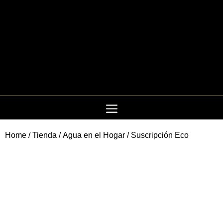
Saltar
al
contenido
Home
/
Tienda
/
Agua en el Hogar
/ Suscripción Eco