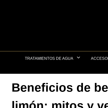
Saltar
al
contenido
TRATAMIENTOS DE AGUA
ACCESO
Beneficios de b
limón: mitos y 