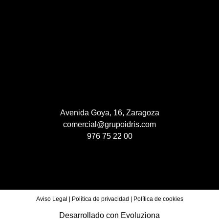
Avenida Goya, 16, Zaragoza
comercial@grupoidris.com
976 75 22 00
Aviso Legal
|
Política de privacidad
|
Política de cookies
Desarrollado con
Evoluziona