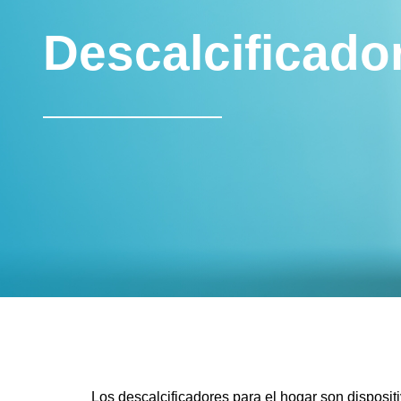
Descalcificado
Los descalcificadores para el hogar son dispositi