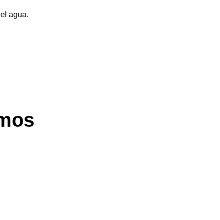
 el agua.
amos