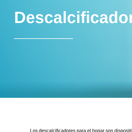
Descalcificado
Los descalcificadores para el hogar son dispositi