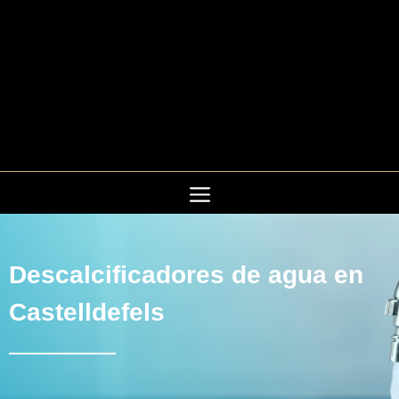
Saltar
al
contenido
Descalcificadores de agua en
Castelldefels