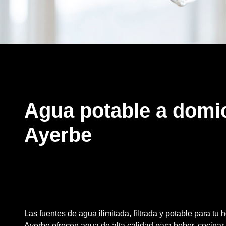
Agua potable a domic
Ayerbe
Las fuentes de agua ilimitada, filtrada y potable para tu
Ayerbe ofrecen agua de alta calidad para beber, cocinar y